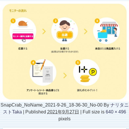
SnapCrab_NoName_2021-9-26_18-36-30_No-00
By
ナリタニ
ストTaka
|
Published
2021年9月27日
|
Full size is
640 × 496
pixels