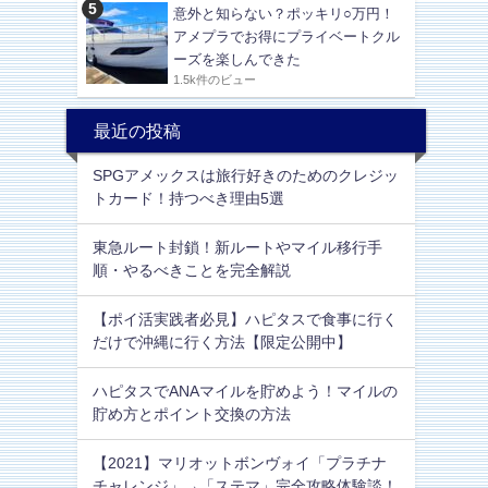
意外と知らない？ポッキリ○万円！
アメプラでお得にプライベートクル
ーズを楽しんできた
1.5k件のビュー
最近の投稿
SPGアメックスは旅行好きのためのクレジッ
トカード！持つべき理由5選
東急ルート封鎖！新ルートやマイル移行手
順・やるべきことを完全解説
【ポイ活実践者必見】ハピタスで食事に行く
だけで沖縄に行く方法【限定公開中】
ハピタスでANAマイルを貯めよう！マイルの
貯め方とポイント交換の方法
【2021】マリオットボンヴォイ「プラチナ
チャレンジ」→「ステマ」完全攻略体験談！