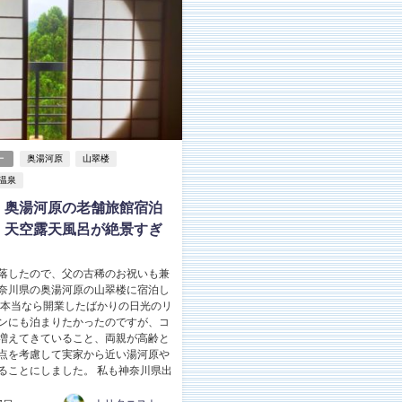
ー
奥湯河原
山翠楼
温泉
」奥湯河原の老舗旅館宿泊
！天空露天風呂が絶景すぎ
落したので、父の古稀のお祝いも兼
奈川県の奥湯河原の山翠楼に宿泊し
 本当なら開業したばかりの日光のリ
ンにも泊まりたかったのですが、コ
増えてきていること、両親が高齢と
点を考慮して実家から近い湯河原や
ることにしました。 私も神奈川県出