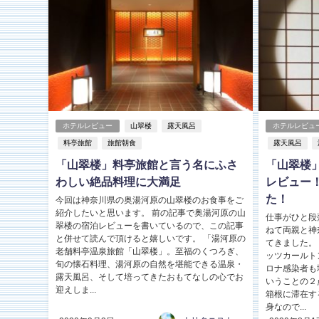
ホテルレビュー
山翠楼
露天風呂
ホテルレビュ
料亭旅館
旅館朝食
露天風呂
「山翠楼」料亭旅館と言う名にふさ
「山翠楼
わしい絶品料理に大満足
レビュー
た！
今回は神奈川県の奥湯河原の山翠楼のお食事をご
紹介したいと思います。 前の記事で奥湯河原の山
仕事がひと段
翠楼の宿泊レビューを書いているので、この記事
ねて両親と神
と併せて読んで頂けると嬉しいです。 「湯河原の
てきました。
老舗料亭温泉旅館「山翠楼」。至福のくつろぎ、
ッツカールト
旬の懐石料理、湯河原の自然を堪能できる温泉・
ロナ感染者も
露天風呂、そして培ってきたおもてなしの心でお
いうことの２
迎えしま...
箱根に滞在す
身なので...