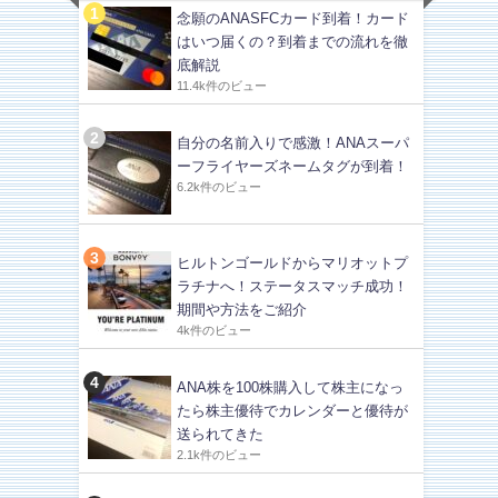
念願のANASFCカード到着！カード
はいつ届くの？到着までの流れを徹
底解説
11.4k件のビュー
自分の名前入りで感激！ANAスーパ
ーフライヤーズネームタグが到着！
6.2k件のビュー
ヒルトンゴールドからマリオットプ
ラチナへ！ステータスマッチ成功！
期間や方法をご紹介
4k件のビュー
ANA株を100株購入して株主になっ
たら株主優待でカレンダーと優待が
送られてきた
2.1k件のビュー