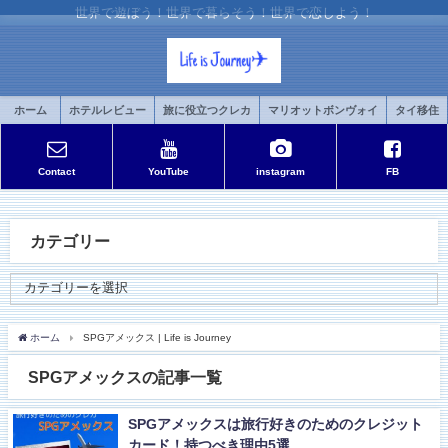
世界で遊ぼう！世界で暮らそう！世界で恋しよう！
ホーム
ホテルレビュー
旅に役立つクレカ
マリオットボンヴォイ
タイ移住
Contact
YouTube
instagram
FB
カテゴリー
ホーム
SPGアメックス | Life is Journey
SPGアメックスの記事一覧
SPGアメックスは旅行好きのためのクレジット
カード！持つべき理由5選