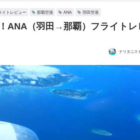
ライトレビュー
那覇空港
ANA
羽田空港
！ANA（羽田→那覇）フライトレ
ナリタニスト
日