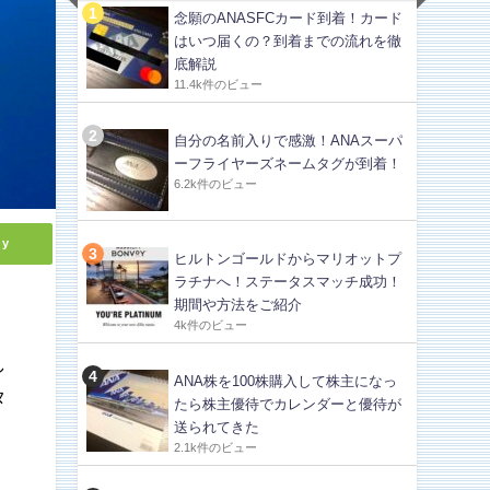
念願のANASFCカード到着！カード
はいつ届くの？到着までの流れを徹
底解説
11.4k件のビュー
自分の名前入りで感激！ANAスーパ
ーフライヤーズネームタグが到着！
6.2k件のビュー
ly
ヒルトンゴールドからマリオットプ
ラチナへ！ステータスマッチ成功！
期間や方法をご紹介
4k件のビュー
し
ANA株を100株購入して株主になっ
タ
たら株主優待でカレンダーと優待が
送られてきた
2.1k件のビュー