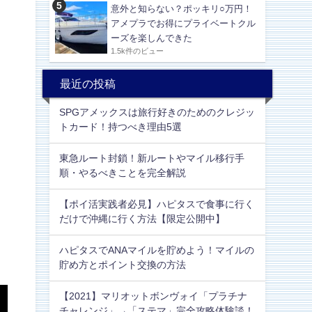
意外と知らない？ポッキリ○万円！
アメプラでお得にプライベートクル
ーズを楽しんできた
1.5k件のビュー
最近の投稿
SPGアメックスは旅行好きのためのクレジッ
トカード！持つべき理由5選
東急ルート封鎖！新ルートやマイル移行手
順・やるべきことを完全解説
【ポイ活実践者必見】ハピタスで食事に行く
だけで沖縄に行く方法【限定公開中】
ハピタスでANAマイルを貯めよう！マイルの
貯め方とポイント交換の方法
【2021】マリオットボンヴォイ「プラチナ
チャレンジ」→「ステマ」完全攻略体験談！