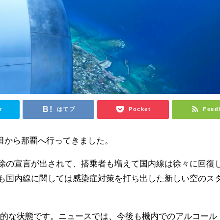
r
はてブ
Pocket
Feed
羽田から那覇へ行ってきました。
粛解除の宣言が出されて、搭乗者も増えて国内線は徐々に回復
Lでも国内線に関しては感染症対策を打ち出した新しい空のス
。
滅的な状態です。ニュースでは、今後も機内でのアルコール