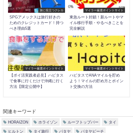
旅に役立つクレカ
マイラー厳選ポイントサイト
SPGアメックスは旅行好きの
東急ルート封鎖！新ルートやマ
ためのクレジットカード！持つ
イル移行手順・やるべきことを
べき理由5選
完全解説
マイラー厳選ポイントサイト
マイラー厳選ポイントサイト
【ポイ活実践者必見】ハピタス
ハピタスでANAマイルを貯め
で食事に行くだけで沖縄に行く
よう！マイルの貯め方とポイン
方法【限定公開中】
ト交換の方法
関連キーワード
HORAIZON
ホライゾン
ルーフトップバー
タイ
ヒルトン
タイ旅行
パタヤ
パタヤビーチ