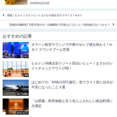
2020年6月14日
感激！ヒルトンスクンビットまさかの誕生日サプライズ！inタイ
【移動自粛解除】羽田空港の今！自粛解除で空港はどうなった？国内旅行はいつから？
おすすめの記事
オマーン航空ラウンジで中東のセレブ感を味わう！in
タイ スワンナプーム空港
タイ
ヒルトン沖縄北谷リゾート宿泊レビュー！まさかのレ
イトチェックアウト17時！
沖縄
はじめての「ANAのSFC修行」初フライト前に自分が
不安になったこと３選
ANA SFC修行
「山翠楼」料亭旅館と言う名にふさわしい絶品料理に
大満足
ホテルレビュー