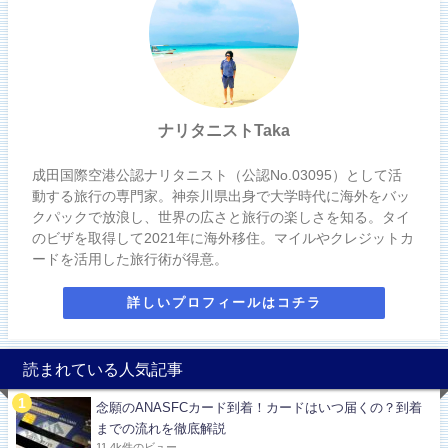
ナリタニストTaka
成田国際空港公認ナリタニスト（公認No.03095）として活
動する旅行の専門家。神奈川県出身で大学時代に海外をバッ
クパックで放浪し、世界の広さと旅行の楽しさを知る。タイ
のビザを取得して2021年に海外移住。マイルやクレジットカ
ードを活用した旅行術が得意。
詳しいプロフィールはコチラ
読まれている人気記事
念願のANASFCカード到着！カードはいつ届くの？到着
までの流れを徹底解説
11.4k件のビュー