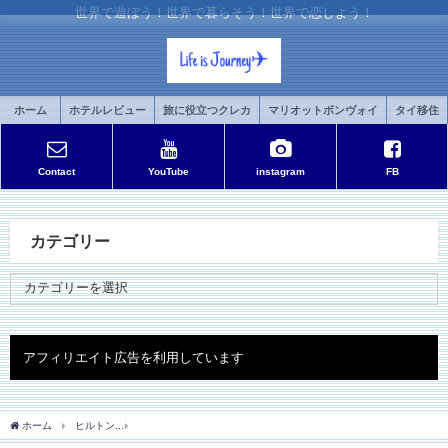
世界で遊ぼう！世界で暮らそう！世界で恋しよう！
ホーム
ホテルレビュー
旅に役立つクレカ
マリオットボンヴォイ
タイ移住
Contact
YouTube
instagram
FB
カテゴリー
アフィリエイト広告を利用しています
ホーム
ヒルトン
ヒルトンパタヤの絶景ルーフトップバー「HORIZON」がコスパ良す